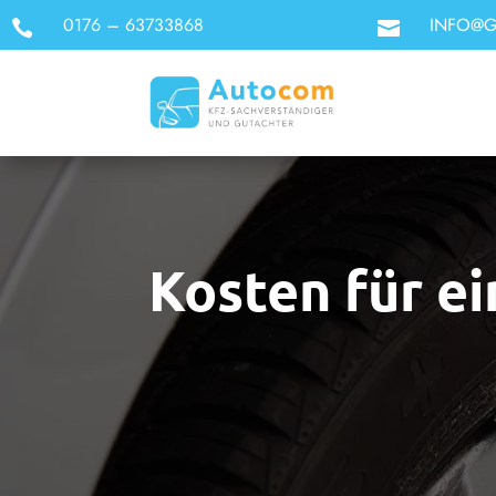
0176 – 63733868
INFO@G


Kosten für e