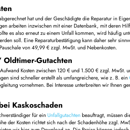
sten
gerechnet hat und der Geschädigte die Reparatur in Eigenre
en arbeiten inzwischen mit einer Datenbank, mit deren Hilfe
Sollte es also erneut zu einem Unfall kommen, wird häufig un
den soll. Eine Reparaturbestätigung kann daher sehr sinnvol
 Pauschale von 49,99 € zzgl. MwSt. und Nebenkosten.
/ Oldtimer-Gutachten
 Aufwand Kosten zwischen 120 € und 1.500 € zzgl. MwSt. un
en sind schneller erstellt als umfangreichere, wie z. B. ein
gleitung vornehmen. Bei Interesse unterbreiten wir Ihnen g
 bei Kaskoschaden
hverständiger für ein
Unfallgutachten
beauftragt, müssen d
he der Kosten richtet sich nach der Schadenhöhe zzgl. MwS
t bieten wir hier zum Download an. Die Preise können jedoch 